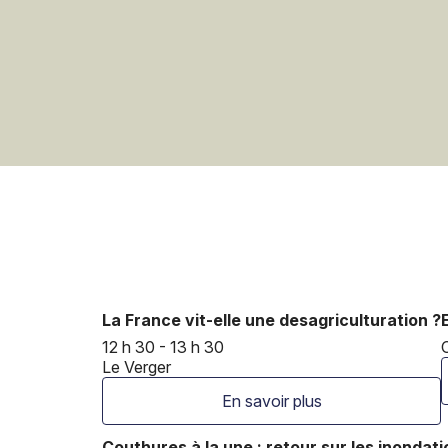
La France vit-elle une desagriculturation ?
12 h 30 - 13 h 30
Le Verger
En savoir plus
Couthures à la une : retour sur les inondatio