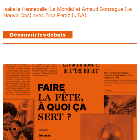
Isabelle Hennebelle (Le Monde) et Arnaud Gonzague (Le
Nouvel Obs) avec Elisa Perez (IJBA).
Découvrir les débats