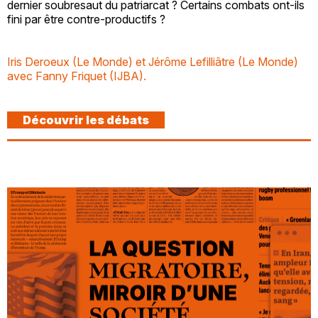
dernier soubresaut du patriarcat ? Certains combats ont-ils
fini par être contre-productifs ?
Iris Deroeux (Le Monde) et Jérôme Lefilliâtre (Le Monde)
avec Fanny Friquet (IJBA).
Découvrir les débats